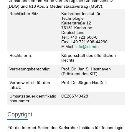
Diensteanbieter im Sinne von §5 Digitale Dienste Gesetz
(DDG) und §18 Abs. 2 Medienstaatsvertrag (MStV):
Rechtlicher Sitz:
Karlsruher Institut für
Technologie
Kaiserstraße 12
76131 Karlsruhe
Deutschland
Tel.: +49 721 608-0
Fax: +49 721 608-44290
E-Mail:
info@kit.edu
Rechtsform:
Körperschaft des öffentlichen
Rechts
Vertretungsberechtigt:
Prof. Dr. Jan S. Hesthaven
(Präsident des KIT)
Verantwortlich für den
Prof. Dr. Jürgen Haußelt
Inhalt:
Umsatzsteueridentifikatio
DE266749428
nsnummer:
Copyright
Für die Internet-Seiten des Karlsruher Instituts für Technologie