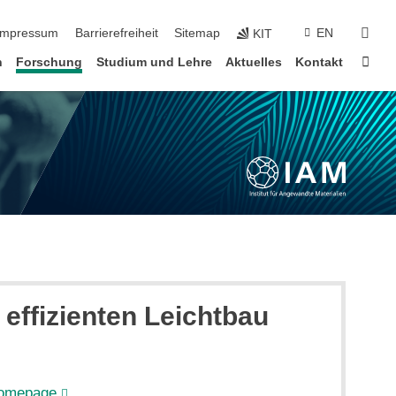
n überspringen
suc
Impressum
Barrierefreiheit
Sitemap
EN
KIT
Star
n
Forschung
Studium und Lehre
Aktuelles
Kontakt
effizienten Leichtbau
homepage