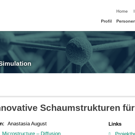
Navigatio
Home
Profil
Persone
Simulation
nnovative Schaumstrukturen für 
n:
Anastasia August
Links
Microstructure – Diffusion
Projekt