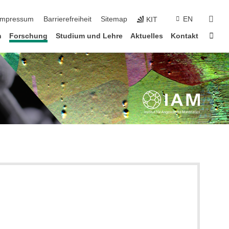
n überspringen
suc
Impressum
Barrierefreiheit
Sitemap
EN
KIT
Star
n
Forschung
Studium und Lehre
Aktuelles
Kontakt