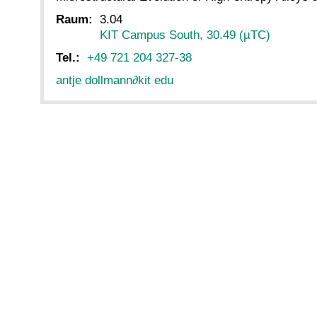
Raum:
3.04
KIT Campus South, 30.49 (µTC)
Tel.:
+49 721 204 327-38
antje dollmann
∂
kit edu