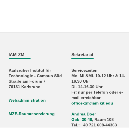
IAM-ZM
Sekretariat
Karlsruher Institut für
Servicezeiten
Technologie - Campus Süd
Mo, Mi &Mi. 10-12 Uhr & 14-
Straße am Forum 7
16.30 Uhr
76131 Karlsruhe
Di: 14-16.30 Uhr
Fr: nur per Telefon oder e-
mail erreichbar
Webadministration
office-zm∂iam kit edu
MZE-Raumreservierung
Andrea Doer
Geb. 30.48
, Raum 108
Tel.: +49 721 608-44363