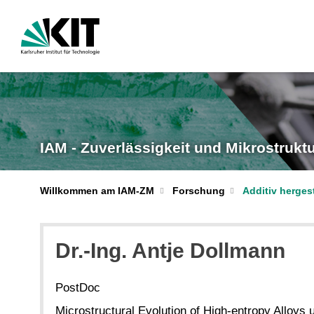
IAM - Zuverlässigkeit und Mikrostrukt
Willkommen am IAM-ZM
Forschung
Additiv herges
Dr.-Ing.
Antje
Dollmann
PostDoc
Microstructural Evolution of High-entropy Alloys 