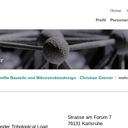
Navigatio
Home
Profil
Persone
ur
tellte Bauteile und Mikrostrukturdesign - Christian Greiner
Strasse am Forum 7
76131 Karlsruhe
under Tribological Load