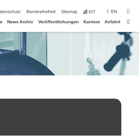
suc
atenschutz
Barrierefreiheit
Sitemap
EN
KIT
Star
re
News Archiv
Veröffentlichungen
Karriere
Anfahrt