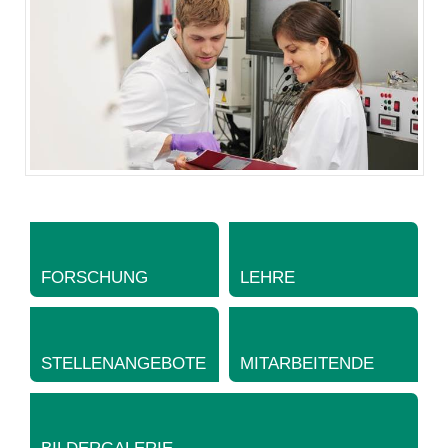
FOR­SCHUNG
LEHRE
STELLEN­ANGEBOTE
MIT­AR­BEI­TEN­DE