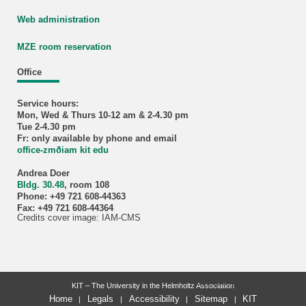
Web administration
MZE room reservation
Office
Service hours:
Mon, Wed & Thurs 10-12 am & 2-4.30 pm
Tue 2-4.30 pm
Fr: only available by phone and email
office-zmðiam kit edu
Andrea Doer
Bldg. 30.48
, room 108
Phone: +49 721 608-44363
Fax: +49 721 608-44364
Credits cover image: IAM-CMS
last change: 2026-04-28
KIT – The University in the Helmholtz Association
Home
Legals
Accessibility
Sitemap
KIT