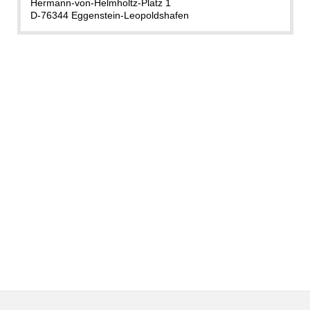
Hermann-von-Helmholtz-Platz 1
D-76344 Eggenstein-Leopoldshafen