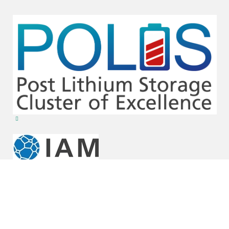
Bildnachweis Titelbild: F. Scheiba
KIT – Die Universität in der Helmholtz-Gemeinschaft