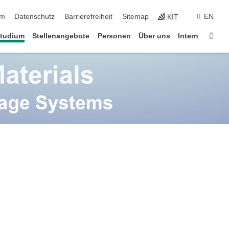
ringen
um
Datenschutz
Barrierefreiheit
Sitemap
EN
KIT
Star
tudium
Stellenangebote
Personen
Über uns
Intern