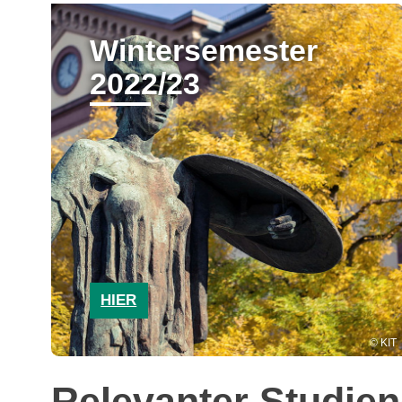
Wintersemester
2022/23
HIER
KIT
Relevanter Studie