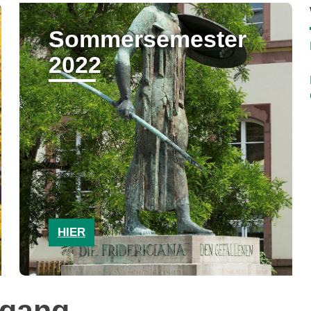
Sommersemester
2022
HIER
ngang