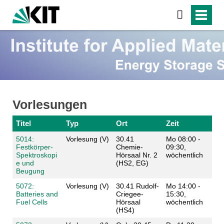
Vorlesungen
Titel
Typ
Ort
Zeit
5014:
Vorlesung (V)
30.41
Mo 08:00 -
Festkörper-
Chemie-
09:30,
Spektroskopi
Hörsaal Nr. 2
wöchentlich
e und
(HS2, EG)
Beugung
5072:
Vorlesung (V)
30.41 Rudolf-
Mo 14:00 -
Batteries and
Criegee-
15:30,
Fuel Cells
Hörsaal
wöchentlich
(HS4)