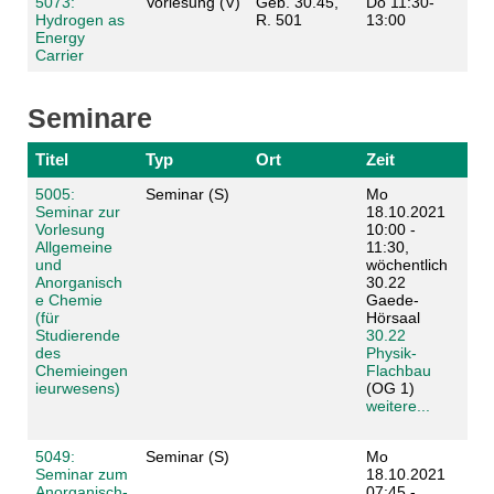
5073:
Vorlesung (V)
Geb. 30.45,
Do 11:30-
Hydrogen as
R. 501
13:00
Energy
Carrier
Seminare
Titel
Typ
Ort
Zeit
5005:
Seminar (S)
Mo
Seminar zur
18.10.2021
Vorlesung
10:00 -
Allgemeine
11:30,
und
wöchentlich
Anorganisch
30.22
e Chemie
Gaede-
(für
Hörsaal
Studierende
30.22
des
Physik-
Chemieingen
Flachbau
ieurwesens)
(OG 1)
weitere...
5049:
Seminar (S)
Mo
Seminar zum
18.10.2021
Anorganisch-
07:45 -