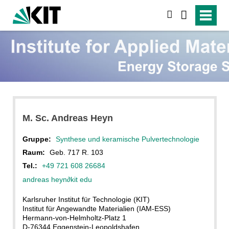
suchen
M. Sc. Andreas Heyn
Gruppe:
Synthese und keramische Pulvertechnologie
Raum:
Geb. 717 R. 103
Tel.:
+49 721 608 26684
andreas heyn
∂
kit edu
Karlsruher Institut für Technologie (KIT)
Institut für Angewandte Materialien (IAM-ESS)
Hermann-von-Helmholtz-Platz 1
D-76344 Eggenstein-Leopoldshafen