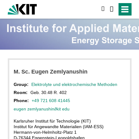
search
M. Sc. Eugen Zemlyanushin
Group:
Elektrolyte und elektrochemische Methoden
Room:
Geb. 30.48 R. 402
Phone:
+49 721 608 41445
eugen zemlyanushin
∂
kit edu
Karlsruher Institut für Technologie (KIT)
Institut für Angewandte Materialien (IAM-ESS)
Hermann-von-Helmholtz-Platz 1
D-76344 Eggenstein-Leopoldshafen