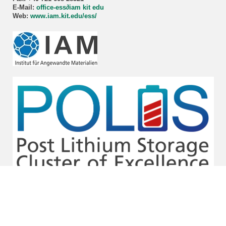
E-Mail:
office-ess
∂iam kit edu
Web:
www.iam.kit.edu/ess/
Bildnachweis Titelbild: F. Scheiba