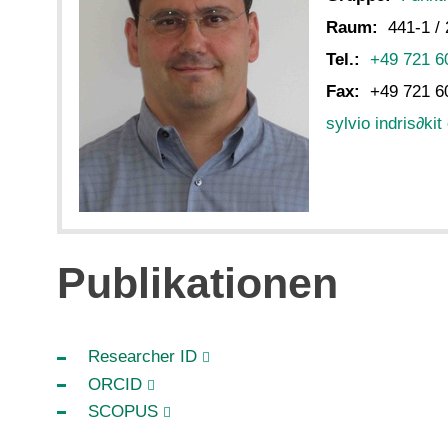
Raum:
441-1 /
Tel.:
+49 721 6
Fax:
+49 721 6
sylvio indris
∂
kit
Publikationen
Researcher ID
ORCID
SCOPUS