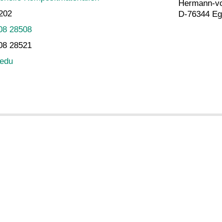
Hermann-vo
 202
D-76344 Eg
08 28508
08 28521
 edu