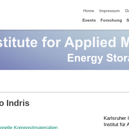
Navigation überspringen
Home
Impressum
D
Events
Forschung
S
o Indris
Karlsruher I
Institut fü
onelle Kompositmaterialien