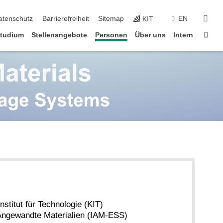
suc
atenschutz
Barrierefreiheit
Sitemap
EN
KIT
Star
tudium
Stellenangebote
Personen
Über uns
Intern
nstitut für Technologie (KIT)
r Angewandte Materialien (IAM-ESS)