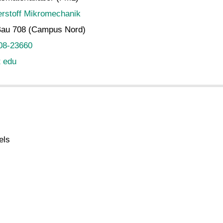
rstoff Mikromechanik
Bau 708 (Campus Nord)
08-23660
t edu
els