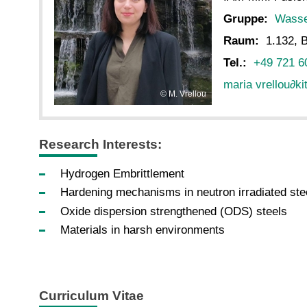
Gruppe:
Wasse
Raum:
1.132, 
Tel.:
+49 721 6
maria vrellou
∂
ki
M. Vrellou
Research Interests:
Hydrogen Embrittlement
Hardening mechanisms in neutron irradiated ste
Oxide dispersion strengthened (ODS) steels
Materials in harsh environments
Curriculum Vitae