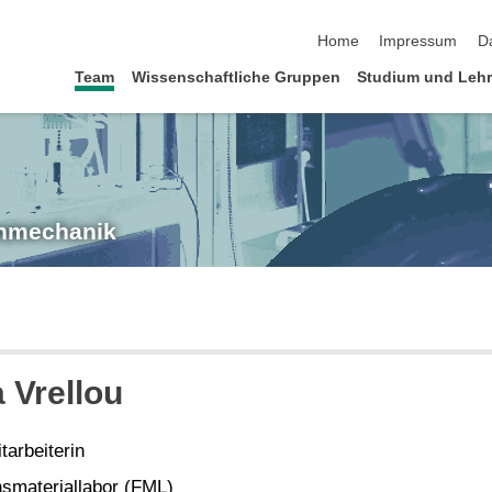
Navigation überspringen
Home
Impressum
D
Team
Wissenschaftliche Gruppen
Studium und Leh
enmechanik
a Vrellou
arbeiterin
smateriallabor (FML)