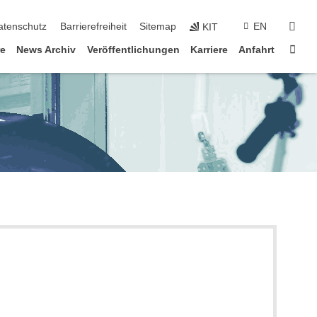
suc
atenschutz
Barrierefreiheit
Sitemap
EN
KIT
Star
re
News Archiv
Veröffentlichungen
Karriere
Anfahrt