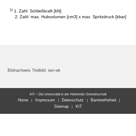
1)
1. Zahl: Schließkraft [kN]
2. Zahl: max. Hubvolumen [cm3] x max. Spritzdruck [kbar]
Bildnachweis Titelbild: iam-wk
KIT – Die Universität in der Helmholtz-Gemeinschaft
Home
Impressum
Datenschutz
Barrierefreiheit
Sitemap
KIT