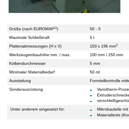
1)
Größe (nach EUROMAP
)
50 - 3
Maximale Schließkraft
5 t
2
Plattenabmessungen (H x V)
150 x 196 mm
Werkzeugeinbauhöhe min. / max.
100 mm / 250 mm
Kolbendurchmesser
5 mm
Minimaler Materialbedarf
50 ml
Ausstattung
Formteilkontrolle mi
Sonderausrüstung
Variotherm-Proz
Extruderschnecke
verschleißgeschüt
Unter anderem eingesetzt für:
Mikrobauteile mit
Materialtests (Ko