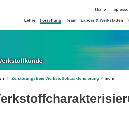
Navigation übersp
Home
Impress
Lehre
Forschung
Team
Labors & Werkstätten
 Werkstoffkunde
en
Zerstörungsfreie Werkstoffcharakterisierung
erkstoffcharakterisie