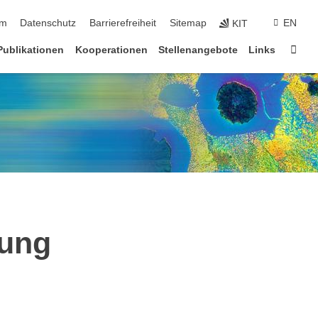
ringen
um
Datenschutz
Barrierefreiheit
Sitemap
EN
KIT
Star
Publikationen
Kooperationen
Stellenangebote
Links
rung