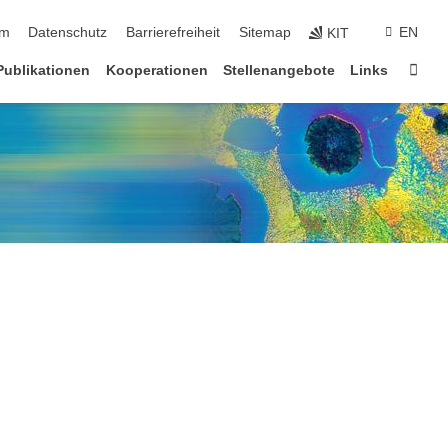
ringen
um
Datenschutz
Barrierefreiheit
Sitemap
EN
KIT
Star
Publikationen
Kooperationen
Stellenangebote
Links