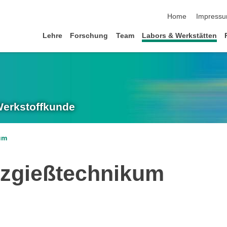
Navigation übersp
Home
Impress
Lehre
Forschung
Team
Labors & Werkstätten
 Werkstoffkunde
um
tzgießtechnikum