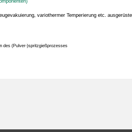
Komponenten)
zeugevakuierung, variothermer Temperierung etc. ausgerüst
on des (Pulver-)spritzgießprozesses