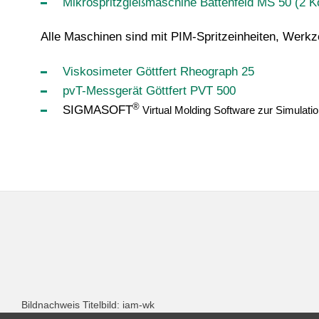
Mikrospritzgießmaschine Battenfeld MS 50 (2 
Alle Maschinen sind mit PIM
-Spritzeinheiten, Werk
Viskosimeter Göttfert Rheograph 25
pvT-Messgerät Göttfert PVT 500
®
SIGMASOFT
Virtual Molding Software zur Simulati
Bildnachweis Titelbild: iam-wk