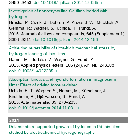
S450–S453.
doi:10.1016/j.jallcom.2014.12.085
Investigation of nanocrystalline Gd films loaded with
hydrogen
Hruška, P.; Čížek, J.; Dobroň, P.; Anwand, W.; Mücklich, A.;
Gemma, R.; Wagner, S.; Uchida, H.; Pundt, A.
2015. Journal of alloys and compounds, 645 (Supplement 1),
S308–S311.
doi:10.1016/j.jallcom.2014.12.156
Achieving reversibility of ultra-high mechanical stress by
hydrogen loading of thin films
Hamm, M.; Burlaka, V.; Wagner, S.; Pundt, A.
2015. Applied physics letters, 106 (24), Art. Nr.: 243108.
doi:10.1063/1.4922285
Absorption kinetics and hydride formation in magnesium
films: Effect of driving force revisited
Uchida, H. T.; Wagner, S.; Hamm, M.; Kürschner, J.;
Kirchheim, R.; Hjörvarsson, B.; Pundt, A.
2015. Acta materialia, 85, 279–289.
doi:10.1016/j.actamat.2014.11.031
2014
Delamination-supported growth of hydrides in Pd thin films
studied by electrochemical hydrogenography