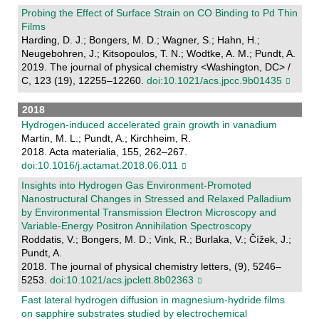
Probing the Effect of Surface Strain on CO Binding to Pd Thin
Films
Harding, D. J.; Bongers, M. D.; Wagner, S.; Hahn, H.;
Neugebohren, J.; Kitsopoulos, T. N.; Wodtke, A. M.; Pundt, A.
2019. The journal of physical chemistry <Washington, DC> /
C, 123 (19), 12255–12260.
doi:10.1021/acs.jpcc.9b01435
2018
Hydrogen-induced accelerated grain growth in vanadium
Martin, M. L.; Pundt, A.; Kirchheim, R.
2018. Acta materialia, 155, 262–267.
doi:10.1016/j.actamat.2018.06.011
Insights into Hydrogen Gas Environment-Promoted
Nanostructural Changes in Stressed and Relaxed Palladium
by Environmental Transmission Electron Microscopy and
Variable-Energy Positron Annihilation Spectroscopy
Roddatis, V.; Bongers, M. D.; Vink, R.; Burlaka, V.; Čížek, J.;
Pundt, A.
2018. The journal of physical chemistry letters, (9), 5246–
5253.
doi:10.1021/acs.jpclett.8b02363
Fast lateral hydrogen diffusion in magnesium-hydride films
on sapphire substrates studied by electrochemical