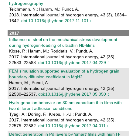
hydrogenography
Teichmann, N.; Hamm, M.; Pundt, A.
2018. International journal of hydrogen energy, 43 (3), 1634–
1642.
doi:10.1016/j.ijhydene.2017.11.101
2017
Influence of steel on the mechanical stress development
during hydrogen-loading of ultrathin Nb-films
Klose, P.; Hamm, M.; Roddatis, V.; Pundt, A.
2017. International journal of hydrogen energy, 42 (35),
22583–22588.
doi:10.1016/j.ijhydene.2017.04.229
FEM simulation supported evaluation of a hydrogen grain
boundary diffusion coefficient in MgH2
Hamm, M.; Pundt, A.
2017. International journal of hydrogen energy, 42 (35),
22530–22537.
doi:10.1016/j.ijhydene.2017.05.050
Hydrogenation behavior on 30 nm vanadium thin films with
two different adhesion conditions
Tyagi, A.; Döring, F.; Krebs, H.-U.; Pundt, A.
2017. International journal of hydrogen energy, 42 (35),
22575–22582.
doi:10.1016/j.ijhydene.2017.04.011
Defect generation in Pd layers by ‘smart’ films with high H-