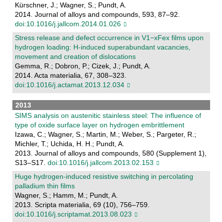
Kürschner, J.; Wagner, S.; Pundt, A.
2014. Journal of alloys and compounds, 593, 87–92.
doi:10.1016/j.jallcom.2014.01.026
Stress release and defect occurrence in V1−xFex films upon
hydrogen loading: H-induced superabundant vacancies,
movement and creation of dislocations
Gemma, R.; Dobron, P.; Cizek, J.; Pundt, A.
2014. Acta materialia, 67, 308–323.
doi:10.1016/j.actamat.2013.12.034
2013
SIMS analysis on austenitic stainless steel: The influence of
type of oxide surface layer on hydrogen embrittlement
Izawa, C.; Wagner, S.; Martin, M.; Weber, S.; Pargeter, R.;
Michler, T.; Uchida, H. H.; Pundt, A.
2013. Journal of alloys and compounds, 580 (Supplement 1),
S13–S17.
doi:10.1016/j.jallcom.2013.02.153
Huge hydrogen-induced resistive switching in percolating
palladium thin films
Wagner, S.; Hamm, M.; Pundt, A.
2013. Scripta materialia, 69 (10), 756–759.
doi:10.1016/j.scriptamat.2013.08.023