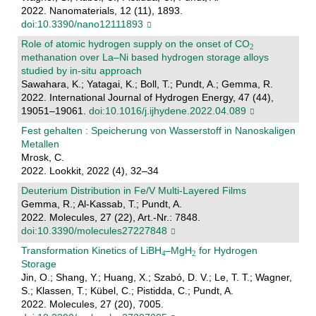
2022. Nanomaterials, 12 (11), 1893.
doi:10.3390/nano12111893
Role of atomic hydrogen supply on the onset of CO
methanation over La–Ni based hydrogen storage alloys
studied by in-situ approach
Sawahara, K.; Yatagai, K.; Boll, T.; Pundt, A.; Gemma, R.
2022. International Journal of Hydrogen Energy, 47 (44),
19051–19061.
doi:10.1016/j.ijhydene.2022.04.089
Fest gehalten : Speicherung von Wasserstoff in Nanoskaligen
Metallen
Mrosk, C.
2022. Lookkit, 2022 (4), 32–34
Deuterium Distribution in Fe/V Multi-Layered Films
Gemma, R.; Al-Kassab, T.; Pundt, A.
2022. Molecules, 27 (22), Art.-Nr.: 7848.
doi:10.3390/molecules27227848
Transformation Kinetics of LiBH
–MgH
for Hydrogen
Storage
Jin, O.; Shang, Y.; Huang, X.; Szabó, D. V.; Le, T. T.; Wagner,
S.; Klassen, T.; Kübel, C.; Pistidda, C.; Pundt, A.
2022. Molecules, 27 (20), 7005.