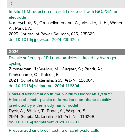
In-situ TEM reduction of a solid oxide cell with NiO/YSZ fuel
electrode
Korneychuk, S.; Grosselindemann, C.; Menzler, N. H.; Weber,
A.; Pundt, A.
2025. Journal of Power Sources, 625, 235626.
doi:10.1016/j.jpowsour.2024.235626
2024
Drastic softening of Pd nanoparticles induced by hydrogen
cycling
Zimmerman, J.; Vrellou, M.; Wagner, S.; Pundt, A.;
Kirchlechner, C.; Rabkin, E.
2024. Scripta Materialia, 253, Art.-Nr. 116304.
doi:10.1016/j.scriptamat.2024.116304
Phase transformation in the Niobium Hydrogen system:
Effects of elasto-plastic deformations on phase stability
predicted by a thermodynamic model
Dyck, A.; Böhlke, T.; Pundt, A.; Wagner, S.
2024. Scripta Materialia, 251, Art.-Nr.: 116209.
doi:10.1016/j.scriptamat.2024.116209
Pressurized single cell testing of solid oxide cells