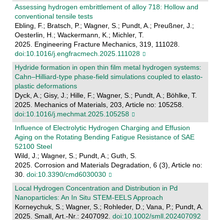
Assessing hydrogen embrittlement of alloy 718: Hollow and
conventional tensile tests
Ebling, F.; Bratsch, P.; Wagner, S.; Pundt, A.; Preußner, J.;
Oesterlin, H.; Wackermann, K.; Michler, T.
2025. Engineering Fracture Mechanics, 319, 111028.
doi:10.1016/j.engfracmech.2025.111028
Hydride formation in open thin film metal hydrogen systems:
Cahn–Hilliard-type phase-field simulations coupled to elasto-
plastic deformations
Dyck, A.; Gisy, J.; Hille, F.; Wagner, S.; Pundt, A.; Böhlke, T.
2025. Mechanics of Materials, 203, Article no: 105258.
doi:10.1016/j.mechmat.2025.105258
Influence of Electrolytic Hydrogen Charging and Effusion
Aging on the Rotating Bending Fatigue Resistance of SAE
52100 Steel
Wild, J.; Wagner, S.; Pundt, A.; Guth, S.
2025. Corrosion and Materials Degradation, 6 (3), Article no:
30.
doi:10.3390/cmd6030030
Local Hydrogen Concentration and Distribution in Pd
Nanoparticles: An In Situ STEM‐EELS Approach
Korneychuk, S.; Wagner, S.; Rohleder, D.; Vana, P.; Pundt, A.
2025. Small, Art.-Nr.: 2407092.
doi:10.1002/smll.202407092