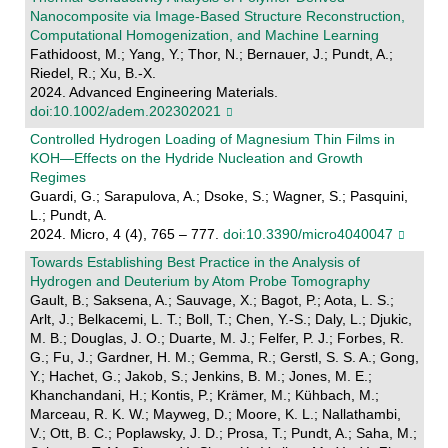
Nanocomposite via Image‐Based Structure Reconstruction,
Computational Homogenization, and Machine Learning
Fathidoost, M.; Yang, Y.; Thor, N.; Bernauer, J.; Pundt, A.;
Riedel, R.; Xu, B.-X.
2024. Advanced Engineering Materials.
doi:10.1002/adem.202302021
Controlled Hydrogen Loading of Magnesium Thin Films in
KOH—Effects on the Hydride Nucleation and Growth
Regimes
Guardi, G.; Sarapulova, A.; Dsoke, S.; Wagner, S.; Pasquini,
L.; Pundt, A.
2024. Micro, 4 (4), 765 – 777.
doi:10.3390/micro4040047
Towards Establishing Best Practice in the Analysis of
Hydrogen and Deuterium by Atom Probe Tomography
Gault, B.; Saksena, A.; Sauvage, X.; Bagot, P.; Aota, L. S.;
Arlt, J.; Belkacemi, L. T.; Boll, T.; Chen, Y.-S.; Daly, L.; Djukic,
M. B.; Douglas, J. O.; Duarte, M. J.; Felfer, P. J.; Forbes, R.
G.; Fu, J.; Gardner, H. M.; Gemma, R.; Gerstl, S. S. A.; Gong,
Y.; Hachet, G.; Jakob, S.; Jenkins, B. M.; Jones, M. E.;
Khanchandani, H.; Kontis, P.; Krämer, M.; Kühbach, M.;
Marceau, R. K. W.; Mayweg, D.; Moore, K. L.; Nallathambi,
V.; Ott, B. C.; Poplawsky, J. D.; Prosa, T.; Pundt, A.; Saha, M.;