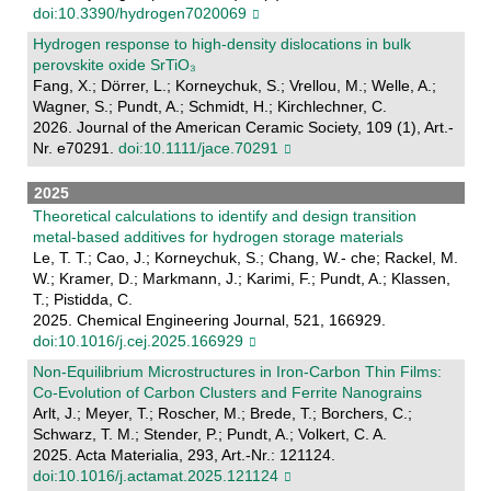
doi:10.3390/hydrogen7020069
Hydrogen response to high‐density dislocations in bulk
perovskite oxide SrTiO₃
Fang, X.; Dörrer, L.; Korneychuk, S.; Vrellou, M.; Welle, A.;
Wagner, S.; Pundt, A.; Schmidt, H.; Kirchlechner, C.
2026. Journal of the American Ceramic Society, 109 (1), Art.-
Nr. e70291.
doi:10.1111/jace.70291
2025
Theoretical calculations to identify and design transition
metal-based additives for hydrogen storage materials
Le, T. T.; Cao, J.; Korneychuk, S.; Chang, W.- che; Rackel, M.
W.; Kramer, D.; Markmann, J.; Karimi, F.; Pundt, A.; Klassen,
T.; Pistidda, C.
2025. Chemical Engineering Journal, 521, 166929.
doi:10.1016/j.cej.2025.166929
Non-Equilibrium Microstructures in Iron-Carbon Thin Films:
Co-Evolution of Carbon Clusters and Ferrite Nanograins
Arlt, J.; Meyer, T.; Roscher, M.; Brede, T.; Borchers, C.;
Schwarz, T. M.; Stender, P.; Pundt, A.; Volkert, C. A.
2025. Acta Materialia, 293, Art.-Nr.: 121124.
doi:10.1016/j.actamat.2025.121124