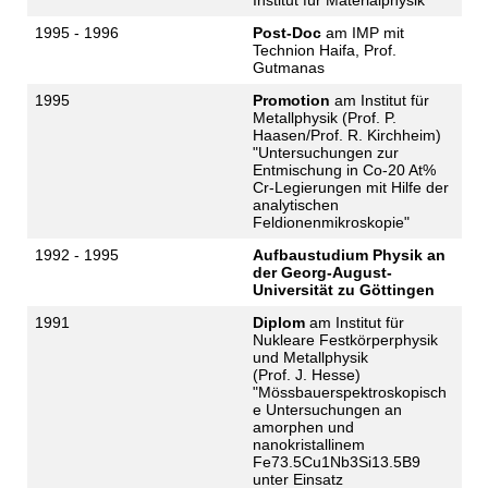
Institut für Materialphysik
1995 - 1996
Post-Doc
am IMP mit
Technion Haifa, Prof.
Gutmanas
1995
Promotion
am Institut für
Metallphysik (Prof. P.
Haasen/Prof. R. Kirchheim)
"Untersuchungen zur
Entmischung in Co-20 At%
Cr-Legierungen mit Hilfe der
analytischen
Feldionenmikroskopie"
1992 - 1995
Aufbaustudium Physik an
der Georg-August-
Universität zu Göttingen
1991
Diplom
am Institut für
Nukleare Festkörperphysik
und Metallphysik
(Prof. J. Hesse)
"Mössbauerspektroskopisch
e Untersuchungen an
amorphen und
nanokristallinem
Fe73.5Cu1Nb3Si13.5B9
unter Einsatz