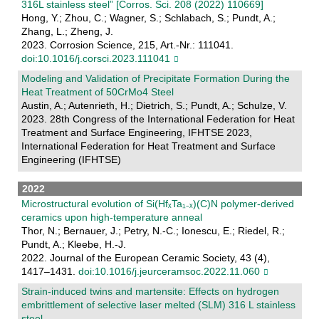
316L stainless steel” [Corros. Sci. 208 (2022) 110669]
Hong, Y.; Zhou, C.; Wagner, S.; Schlabach, S.; Pundt, A.;
Zhang, L.; Zheng, J.
2023. Corrosion Science, 215, Art.-Nr.: 111041.
doi:10.1016/j.corsci.2023.111041
Modeling and Validation of Precipitate Formation During the
Heat Treatment of 50CrMo4 Steel
Austin, A.; Autenrieth, H.; Dietrich, S.; Pundt, A.; Schulze, V.
2023. 28th Congress of the International Federation for Heat
Treatment and Surface Engineering, IFHTSE 2023,
International Federation for Heat Treatment and Surface
Engineering (IFHTSE)
2022
Microstructural evolution of Si(HfₓTa₁₋ₓ)(C)N polymer-derived
ceramics upon high-temperature anneal
Thor, N.; Bernauer, J.; Petry, N.-C.; Ionescu, E.; Riedel, R.;
Pundt, A.; Kleebe, H.-J.
2022. Journal of the European Ceramic Society, 43 (4),
1417–1431.
doi:10.1016/j.jeurceramsoc.2022.11.060
Strain-induced twins and martensite: Effects on hydrogen
embrittlement of selective laser melted (SLM) 316 L stainless
steel