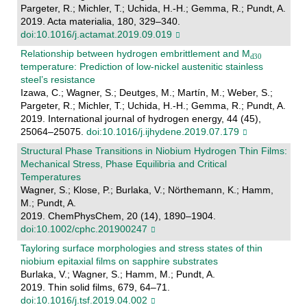
Pargeter, R.; Michler, T.; Uchida, H.-H.; Gemma, R.; Pundt, A.
2019. Acta materialia, 180, 329–340.
doi:10.1016/j.actamat.2019.09.019
Relationship between hydrogen embrittlement and M
temperature: Prediction of low-nickel austenitic stainless
steel’s resistance
Izawa, C.; Wagner, S.; Deutges, M.; Martín, M.; Weber, S.;
Pargeter, R.; Michler, T.; Uchida, H.-H.; Gemma, R.; Pundt, A.
2019. International journal of hydrogen energy, 44 (45),
25064–25075.
doi:10.1016/j.ijhydene.2019.07.179
Structural Phase Transitions in Niobium Hydrogen Thin Films:
Mechanical Stress, Phase Equilibria and Critical
Temperatures
Wagner, S.; Klose, P.; Burlaka, V.; Nörthemann, K.; Hamm,
M.; Pundt, A.
2019. ChemPhysChem, 20 (14), 1890–1904.
doi:10.1002/cphc.201900247
Tayloring surface morphologies and stress states of thin
niobium epitaxial films on sapphire substrates
Burlaka, V.; Wagner, S.; Hamm, M.; Pundt, A.
2019. Thin solid films, 679, 64–71.
doi:10.1016/j.tsf.2019.04.002