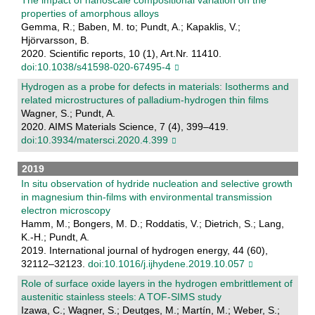
The impact of nanoscale compositional variation on the
properties of amorphous alloys
Gemma, R.; Baben, M. to; Pundt, A.; Kapaklis, V.;
Hjörvarsson, B.
2020. Scientific reports, 10 (1), Art.Nr. 11410.
doi:10.1038/s41598-020-67495-4
Hydrogen as a probe for defects in materials: Isotherms and
related microstructures of palladium-hydrogen thin films
Wagner, S.; Pundt, A.
2020. AIMS Materials Science, 7 (4), 399–419.
doi:10.3934/matersci.2020.4.399
2019
In situ observation of hydride nucleation and selective growth
in magnesium thin-films with environmental transmission
electron microscopy
Hamm, M.; Bongers, M. D.; Roddatis, V.; Dietrich, S.; Lang,
K.-H.; Pundt, A.
2019. International journal of hydrogen energy, 44 (60),
32112–32123.
doi:10.1016/j.ijhydene.2019.10.057
Role of surface oxide layers in the hydrogen embrittlement of
austenitic stainless steels: A TOF-SIMS study
Izawa, C.; Wagner, S.; Deutges, M.; Martín, M.; Weber, S.;