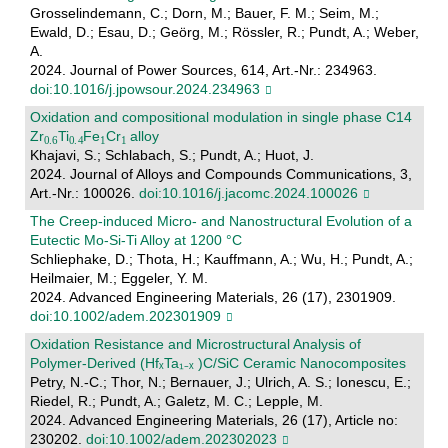
Grosselindemann, C.; Dorn, M.; Bauer, F. M.; Seim, M.;
Ewald, D.; Esau, D.; Geörg, M.; Rössler, R.; Pundt, A.; Weber,
A.
2024. Journal of Power Sources, 614, Art.-Nr.: 234963.
doi:10.1016/j.jpowsour.2024.234963
Oxidation and compositional modulation in single phase C14
Zr
Ti
Fe
Cr
alloy
Khajavi, S.; Schlabach, S.; Pundt, A.; Huot, J.
2024. Journal of Alloys and Compounds Communications, 3,
Art.-Nr.: 100026.
doi:10.1016/j.jacomc.2024.100026
The Creep‐induced Micro‐ and Nanostructural Evolution of a
Eutectic Mo‐Si‐Ti Alloy at 1200 °C
Schliephake, D.; Thota, H.; Kauffmann, A.; Wu, H.; Pundt, A.;
Heilmaier, M.; Eggeler, Y. M.
2024. Advanced Engineering Materials, 26 (17), 2301909.
doi:10.1002/adem.202301909
Oxidation Resistance and Microstructural Analysis of
Polymer‐Derived (HfₓTa₁₋ₓ )C/SiC Ceramic Nanocomposites
Petry, N.-C.; Thor, N.; Bernauer, J.; Ulrich, A. S.; Ionescu, E.;
Riedel, R.; Pundt, A.; Galetz, M. C.; Lepple, M.
2024. Advanced Engineering Materials, 26 (17), Article no:
230202.
doi:10.1002/adem.202302023