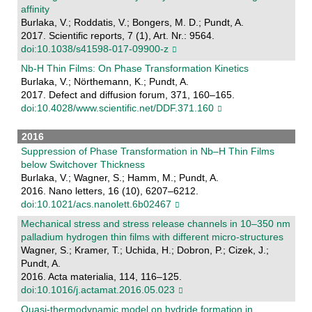
affinity
Burlaka, V.; Roddatis, V.; Bongers, M. D.; Pundt, A.
2017. Scientific reports, 7 (1), Art. Nr.: 9564.
doi:10.1038/s41598-017-09900-z
Nb-H Thin Films: On Phase Transformation Kinetics
Burlaka, V.; Nörthemann, K.; Pundt, A.
2017. Defect and diffusion forum, 371, 160–165.
doi:10.4028/www.scientific.net/DDF.371.160
2016
Suppression of Phase Transformation in Nb–H Thin Films
below Switchover Thickness
Burlaka, V.; Wagner, S.; Hamm, M.; Pundt, A.
2016. Nano letters, 16 (10), 6207–6212.
doi:10.1021/acs.nanolett.6b02467
Mechanical stress and stress release channels in 10–350 nm
palladium hydrogen thin films with different micro-structures
Wagner, S.; Kramer, T.; Uchida, H.; Dobron, P.; Cizek, J.;
Pundt, A.
2016. Acta materialia, 114, 116–125.
doi:10.1016/j.actamat.2016.05.023
Quasi-thermodynamic model on hydride formation in