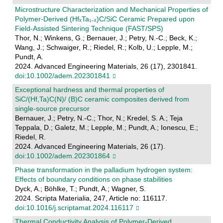
Microstructure Characterization and Mechanical Properties of
Polymer‐Derived (HfₓTa₁₋ₓ)C/SiC Ceramic Prepared upon
Field‐Assisted Sintering Technique (FAST/SPS)
Thor, N.; Winkens, G.; Bernauer, J.; Petry, N.-C.; Beck, K.;
Wang, J.; Schwaiger, R.; Riedel, R.; Kolb, U.; Lepple, M.;
Pundt, A.
2024. Advanced Engineering Materials, 26 (17), 2301841.
doi:10.1002/adem.202301841
Exceptional hardness and thermal properties of
SiC/(Hf,Ta)C(N)/ (B)C ceramic composites derived from
single‐source precursor
Bernauer, J.; Petry, N.-C.; Thor, N.; Kredel, S. A.; Teja
Teppala, D.; Galetz, M.; Lepple, M.; Pundt, A.; Ionescu, E.;
Riedel, R.
2024. Advanced Engineering Materials, 26 (17).
doi:10.1002/adem.202301864
Phase transformation in the palladium hydrogen system:
Effects of boundary conditions on phase stabilities
Dyck, A.; Böhlke, T.; Pundt, A.; Wagner, S.
2024. Scripta Materialia, 247, Article no: 116117.
doi:10.1016/j.scriptamat.2024.116117
Thermal Conductivity Analysis of Polymer‐Derived