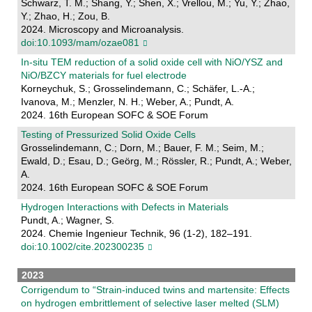
Schwarz, T. M.; Shang, Y.; Shen, X.; Vrellou, M.; Yu, Y.; Zhao,
Y.; Zhao, H.; Zou, B.
2024. Microscopy and Microanalysis.
doi:10.1093/mam/ozae081
In-situ TEM reduction of a solid oxide cell with NiO/YSZ and
NiO/BZCY materials for fuel electrode
Korneychuk, S.; Grosselindemann, C.; Schäfer, L.-A.;
Ivanova, M.; Menzler, N. H.; Weber, A.; Pundt, A.
2024. 16th European SOFC & SOE Forum
Testing of Pressurized Solid Oxide Cells
Grosselindemann, C.; Dorn, M.; Bauer, F. M.; Seim, M.;
Ewald, D.; Esau, D.; Geörg, M.; Rössler, R.; Pundt, A.; Weber,
A.
2024. 16th European SOFC & SOE Forum
Hydrogen Interactions with Defects in Materials
Pundt, A.; Wagner, S.
2024. Chemie Ingenieur Technik, 96 (1-2), 182–191.
doi:10.1002/cite.202300235
2023
Corrigendum to “Strain-induced twins and martensite: Effects
on hydrogen embrittlement of selective laser melted (SLM)