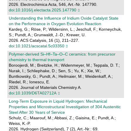
2026. Electrochimica Acta, 546, Art.-Nr. 147790.
doi:10.1016/j.electacta.2025.147790
Understanding the Influence of Iridium Oxide Catalyst State
on the Performance in Oxygen Evolution Reaction
Kardeş, G.; Röse, P.; Wildersinn, L.; Jeschull, F.; Korneychuk,
S.; Pundt, A.; Grunwaldt, J.-D.; Krewer, U.
2026. ACS Catalysis, 16 (1), 211–227.
doi:10.1021/acscatal.5c03350
Polymer-derived Si–Hf–Ta–O–C ceramics: from precursor
chemistry to thermal transport
Boroojerdi, M.; Breitzke, H.; Widenmeyer, M.; Teppala, D. T.;
Nurak, I.; Schliephake, D.; Sen, S.; Yu, K.; Xie, W.;
Buntkowsky, G.; Pundt, A.; Heilmaier, M.; Weidenkaff, A.;
Riedel, R.; Ionescu, E.
2026. Journal of Materials Chemistry A.
doi:10.1039/D6TA02712A
Long-Term Exposure in Liquid Hydrogen: Mechanical
Properties and Microstructural Investigation of 304 Austenitic
Steel After 30 Years of Service
Schulz, C.; Maarouf, M.; Abbasi, Z.; Gaisina, E.; Pundt, A.;
Weiss, K.-P.
2026. Hydrogen (Switzerland), 7 (2), Art.-Nr.: 69.