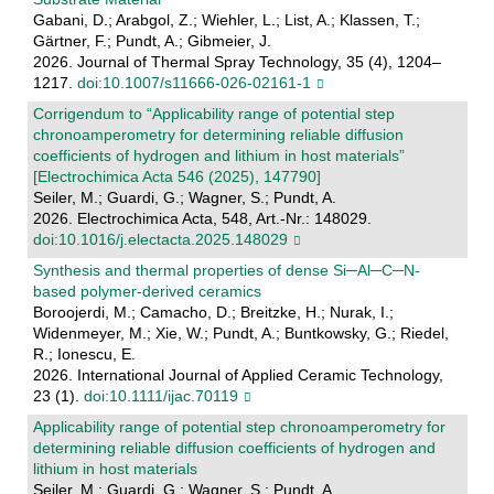
Gabani, D.; Arabgol, Z.; Wiehler, L.; List, A.; Klassen, T.;
Gärtner, F.; Pundt, A.; Gibmeier, J.
2026. Journal of Thermal Spray Technology, 35 (4), 1204–
1217.
doi:10.1007/s11666-026-02161-1
Corrigendum to “Applicability range of potential step
chronoamperometry for determining reliable diffusion
coefficients of hydrogen and lithium in host materials”
[Electrochimica Acta 546 (2025), 147790]
Seiler, M.; Guardi, G.; Wagner, S.; Pundt, A.
2026. Electrochimica Acta, 548, Art.-Nr.: 148029.
doi:10.1016/j.electacta.2025.148029
Synthesis and thermal properties of dense Si─Al─C─N‐
based polymer‐derived ceramics
Boroojerdi, M.; Camacho, D.; Breitzke, H.; Nurak, I.;
Widenmeyer, M.; Xie, W.; Pundt, A.; Buntkowsky, G.; Riedel,
R.; Ionescu, E.
2026. International Journal of Applied Ceramic Technology,
23 (1).
doi:10.1111/ijac.70119
Applicability range of potential step chronoamperometry for
determining reliable diffusion coefficients of hydrogen and
lithium in host materials
Seiler, M.; Guardi, G.; Wagner, S.; Pundt, A.