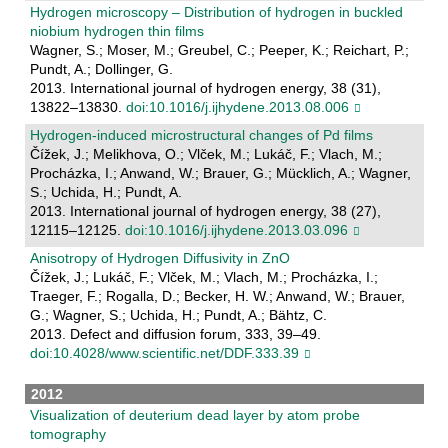
Hydrogen microscopy – Distribution of hydrogen in buckled
niobium hydrogen thin films
Wagner, S.; Moser, M.; Greubel, C.; Peeper, K.; Reichart, P.;
Pundt, A.; Dollinger, G.
2013. International journal of hydrogen energy, 38 (31),
13822–13830.
doi:10.1016/j.ijhydene.2013.08.006
Hydrogen-induced microstructural changes of Pd films
Čížek, J.; Melikhova, O.; Vlček, M.; Lukáč, F.; Vlach, M.;
Procházka, I.; Anwand, W.; Brauer, G.; Mücklich, A.; Wagner,
S.; Uchida, H.; Pundt, A.
2013. International journal of hydrogen energy, 38 (27),
12115–12125.
doi:10.1016/j.ijhydene.2013.03.096
Anisotropy of Hydrogen Diffusivity in ZnO
Čížek, J.; Lukáč, F.; Vlček, M.; Vlach, M.; Procházka, I.;
Traeger, F.; Rogalla, D.; Becker, H. W.; Anwand, W.; Brauer,
G.; Wagner, S.; Uchida, H.; Pundt, A.; Bähtz, C.
2013. Defect and diffusion forum, 333, 39–49.
doi:10.4028/www.scientific.net/DDF.333.39
2012
Visualization of deuterium dead layer by atom probe
tomography