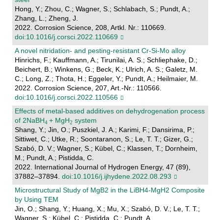
Hong, Y.; Zhou, C.; Wagner, S.; Schlabach, S.; Pundt, A.;
Zhang, L.; Zheng, J.
2022. Corrosion Science, 208, Artkl. Nr.: 110669.
doi:10.1016/j.corsci.2022.110669
A novel nitridation- and pesting-resistant Cr-Si-Mo alloy
Hinrichs, F.; Kauffmann, A.; Tirunilai, A. S.; Schliephake, D.;
Beichert, B.; Winkens, G.; Beck, K.; Ulrich, A. S.; Galetz, M.
C.; Long, Z.; Thota, H.; Eggeler, Y.; Pundt, A.; Heilmaier, M.
2022. Corrosion Science, 207, Art.-Nr.: 110566.
doi:10.1016/j.corsci.2022.110566
Effects of metal-based additives on dehydrogenation process
of 2NaBH
+ MgH
system
Shang, Y.; Jin, O.; Puszkiel, J. A.; Karimi, F.; Dansirima, P.;
Sittiwet, C.; Utke, R.; Soontaranon, S.; Le, T. T.; Gizer, G.;
Szabó, D. V.; Wagner, S.; Kübel, C.; Klassen, T.; Dornheim,
M.; Pundt, A.; Pistidda, C.
2022. International Journal of Hydrogen Energy, 47 (89),
37882–37894.
doi:10.1016/j.ijhydene.2022.08.293
Microstructural Study of MgB2 in the LiBH4-MgH2 Composite
by Using TEM
Jin, O.; Shang, Y.; Huang, X.; Mu, X.; Szabó, D. V.; Le, T. T.;
Wagner, S.; Kübel, C.; Pistidda, C.; Pundt, A.