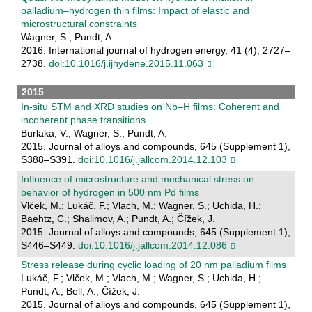
palladium–hydrogen thin films: Impact of elastic and
microstructural constraints
Wagner, S.; Pundt, A.
2016. International journal of hydrogen energy, 41 (4), 2727–
2738.
doi:10.1016/j.ijhydene.2015.11.063
2015
In-situ STM and XRD studies on Nb–H films: Coherent and
incoherent phase transitions
Burlaka, V.; Wagner, S.; Pundt, A.
2015. Journal of alloys and compounds, 645 (Supplement 1),
S388–S391.
doi:10.1016/j.jallcom.2014.12.103
Influence of microstructure and mechanical stress on
behavior of hydrogen in 500 nm Pd films
Vlček, M.; Lukáč, F.; Vlach, M.; Wagner, S.; Uchida, H.;
Baehtz, C.; Shalimov, A.; Pundt, A.; Čížek, J.
2015. Journal of alloys and compounds, 645 (Supplement 1),
S446–S449.
doi:10.1016/j.jallcom.2014.12.086
Stress release during cyclic loading of 20 nm palladium films
Lukáč, F.; Vlček, M.; Vlach, M.; Wagner, S.; Uchida, H.;
Pundt, A.; Bell, A.; Čížek, J.
2015. Journal of alloys and compounds, 645 (Supplement 1),