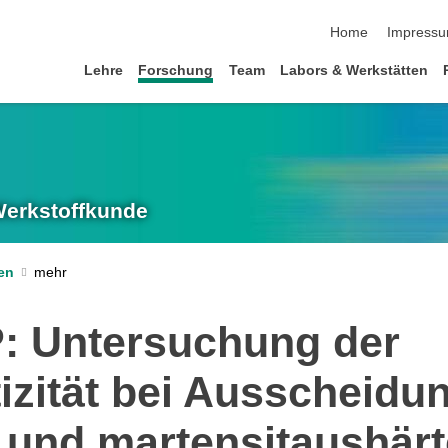
Navigation übersp
Home
Impress
Lehre
Forschung
Team
Labors & Werkstätten
 Werkstoffkunde
en
P: Untersuchung der
zität bei Ausscheidun
 und martensitaushär