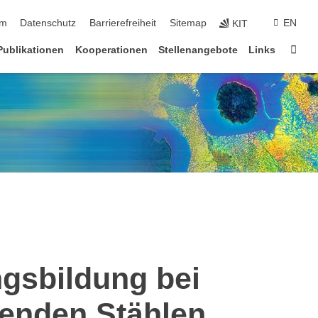
ringen
um
Datenschutz
Barrierefreiheit
Sitemap
EN
KIT
Star
Publikationen
Kooperationen
Stellenangebote
Links
gsbildung bei
tenden Stählen